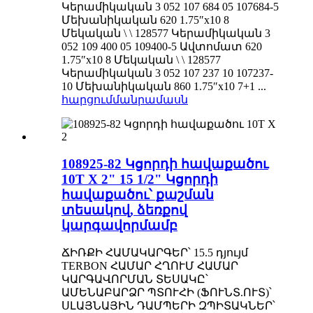
Կերամիկական 3 052 107 684 05 107684-5
Մեխանիկական 620 1.75″x10 8
Մեկական \ \ 128577 Կերամիկական 3
052 109 400 05 109400-5 Ավտոմատ 620
1.75″x10 8 Մեկական \ \ 128577
Կերամիկական 3 052 107 237 10 107237-
10 Մեխանիկական 860 1.75″x10 7+1 ...
հարցում
մանրամասն
108925-82 Կցորդի հավաքածու
10T X 2" 15 1/2" Կցորդի
հավաքածու՝ քաշման
տեսակով, ձեռքով
կարգավորմամբ
ՃԻՌՔԻ ՀԱՄԱԿԱՐԳԵՐ՝ 15.5 դյույմ
TERBON ՀԱՄԱՐ ՀՂՈՒՄ ՀԱՄԱՐ
ԿԱՐԳԱՎՈՐՄԱՆ ՏԵՍԱԿԸ՝
ԱՄԵՆԱԲԱՐՁՐ ՊՏՈՒՀԻ (ՖՈՒՆՏ.ՈՒՏ)՝
ՍԼԱՅՆԱՅԻՆ ԴԱՄՊԵՐԻ ԶՊԻՏԱԿՆԵՐ՝