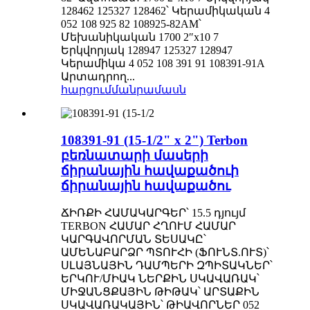
128462 125327 128462՝ Կերամիկական 4
052 108 925 82 108925-82AM՝
Մեխանիկական 1700 2″x10 7
Երկվորյակ 128947 125327 128947
Կերամիկա 4 052 108 391 91 108391-91A
Արտադրող...
հարցում
մանրամասն
108391-91 (15-1/2" x 2") Terbon
բեռնատարի մասերի
ճիրանային հավաքածուի
ճիրանային հավաքածու
ՃԻՌՔԻ ՀԱՄԱԿԱՐԳԵՐ՝ 15.5 դյույմ
TERBON ՀԱՄԱՐ ՀՂՈՒՄ ՀԱՄԱՐ
ԿԱՐԳԱՎՈՐՄԱՆ ՏԵՍԱԿԸ՝
ԱՄԵՆԱԲԱՐՁՐ ՊՏՈՒՀԻ (ՖՈՒՆՏ.ՈՒՏ)՝
ՍԼԱՅՆԱՅԻՆ ԴԱՄՊԵՐԻ ԶՊԻՏԱԿՆԵՐ՝
ԵՐԿՈՒ/ՄԻԱԿ ՆԵՐՔԻՆ ՍԿԱՎԱՌԱԿ՝
ՄԻՋԱՆՑՔԱՅԻՆ ԹԻԹԱԿ՝ ԱՐՏԱՔԻՆ
ՍԿԱՎԱՌԱԿԱՅԻՆ՝ ԹԻԱՎՈՐՆԵՐ 052