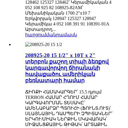
128462 125327 128462՝ Կերամիկական 4
052 108 925 82 108925-82AM՝
Մեխանիկական 1700 2″x10 7
Երկվորյակ 128947 125327 128947
Կերամիկա 4 052 108 391 91 108391-91A
Արտադրող...
հարցում
մանրամասն
208925-20 15 1/2" x 10T x 2"
տերբոն քաշող տիպի ձեռքով
կարգավորվող ճիրանակի
հավաքածու ամերիկյան
բեռնատարի համար
ՃԻՌՔԻ ՀԱՄԱԿԱՐԳԵՐ՝ 15.5 դյույմ
TERBON ՀԱՄԱՐ ՀՂՈՒՄ ՀԱՄԱՐ
ԿԱՐԳԱՎՈՐՄԱՆ ՏԵՍԱԿԸ՝
ԱՄԵՆԱԲԱՐՁՐ ՊՏՈՒՀԻ (ՖՈՒՆՏ.ՈՒՏ)՝
ՍԼԱՅՆԱՅԻՆ ԴԱՄՊԵՐԻ ԶՊԻՏԱԿՆԵՐ՝
ԵՐԿՈՒ/ՄԻԱԿ ՆԵՐՔԻՆ ՍԿԱՎԱՌԱԿ՝
ՄԻՋԱՆՑՔԱՅԻՆ ԹԻԹԱԿ՝ ԱՐՏԱՔԻՆ