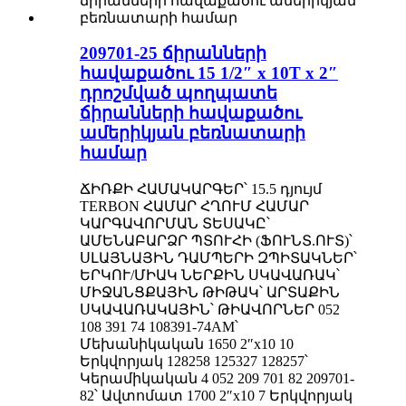
209701-25 ճիրանների
հավաքածու 15 1/2″ x 10T x 2″
դրոշմված պողպատե
ճիրանների հավաքածու
ամերիկյան բեռնատարի
համար
ՃԻՌՔԻ ՀԱՄԱԿԱՐԳԵՐ՝ 15.5 դյույմ
TERBON ՀԱՄԱՐ ՀՂՈՒՄ ՀԱՄԱՐ
ԿԱՐԳԱՎՈՐՄԱՆ ՏԵՍԱԿԸ՝
ԱՄԵՆԱԲԱՐՁՐ ՊՏՈՒՀԻ (ՖՈՒՆՏ.ՈՒՏ)՝
ՍԼԱՅՆԱՅԻՆ ԴԱՄՊԵՐԻ ԶՊԻՏԱԿՆԵՐ՝
ԵՐԿՈՒ/ՄԻԱԿ ՆԵՐՔԻՆ ՍԿԱՎԱՌԱԿ՝
ՄԻՋԱՆՑՔԱՅԻՆ ԹԻԹԱԿ՝ ԱՐՏԱՔԻՆ
ՍԿԱՎԱՌԱԿԱՅԻՆ՝ ԹԻԱՎՈՐՆԵՐ 052
108 391 74 108391-74AM՝
Մեխանիկական 1650 2″x10 10
Երկվորյակ 128258 125327 128257՝
Կերամիկական 4 052 209 701 82 209701-
82՝ Ավտոմատ 1700 2″x10 7 Երկվորյակ