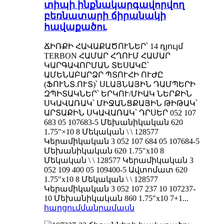
տիպի ինքնակարգավորվող
բեռնատարի ճիրանակի
հավաքածու
ՃԻՌՔԻ ՀԱՎԱՔԱԾՈՒՆԵՐ՝ 14 դյույմ
TERBON ՀԱՄԱՐ ՀՂՈՒՄ ՀԱՄԱՐ
ԿԱՐԳԱՎՈՐՄԱՆ ՏԵՍԱԿԸ՝
ԱՄԵՆԱԲԱՐՁՐ ՊՏՈՒՀԻ ՈՒԺԸ
(ՖՈՒՆՏ.ՈՒՏ)՝ ՍԼԱՅՆԱՅԻՆ ԴԱՄՊԵՐԻ
ԶՊԻՏԱԿՆԵՐ՝ ԵՐԿՈՒ/ՄԻԱԿ ՆԵՐՔԻՆ
ՍԿԱՎԱՌԱԿ՝ ՄԻՋԱՆՑՔԱՅԻՆ ԹԻԹԱԿ՝
ԱՐՏԱՔԻՆ ՍԿԱՎԱՌԱԿ՝ ԴՐՍԵՐ 052 107
683 05 107683-5 Մեխանիկական 620
1.75″×10 8 Մեկական \ \ 128577
Կերամիկական 3 052 107 684 05 107684-5
Մեխանիկական 620 1.75″x10 8
Մեկական \ \ 128577 Կերամիկական 3
052 109 400 05 109400-5 Ավտոմատ 620
1.75″x10 8 Մեկական \ \ 128577
Կերամիկական 3 052 107 237 10 107237-
10 Մեխանիկական 860 1.75″x10 7+1...
հարցում
մանրամասն