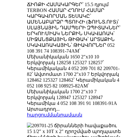
ՃԻՌՔԻ ՀԱՄԱԿԱՐԳԵՐ՝ 15.5 դյույմ
TERBON ՀԱՄԱՐ ՀՂՈՒՄ ՀԱՄԱՐ
ԿԱՐԳԱՎՈՐՄԱՆ ՏԵՍԱԿԸ՝
ԱՄԵՆԱԲԱՐՁՐ ՊՏՈՒՀԻ (ՖՈՒՆՏ.ՈՒՏ)՝
ՍԼԱՅՆԱՅԻՆ ԴԱՄՊԵՐԻ ԶՊԻՏԱԿՆԵՐ՝
ԵՐԿՈՒ/ՄԻԱԿ ՆԵՐՔԻՆ ՍԿԱՎԱՌԱԿ՝
ՄԻՋԱՆՑՔԱՅԻՆ ԹԻԹԱԿ՝ ԱՐՏԱՔԻՆ
ՍԿԱՎԱՌԱԿԱՅԻՆ՝ ԹԻԱՎՈՐՆԵՐ 052
108 391 74 108391-74AM՝
Մեխանիկական 1650 2″x10 10
Երկվորյակ 128258 125327 128257՝
Կերամիկական 4 052 209 701 82 209701-
82՝ Ավտոմատ 1700 2″x10 7 Երկվորյակ
128462 125327 128462՝ Կերամիկական 4
052 108 925 82 108925-82AM՝
Մեխանիկական 1700 2″x10 7
Երկվորյակ 128947 125327 128947
Կերամիկա 4 052 108 391 91 108391-91A
Արտադրող...
հարցում
մանրամասն