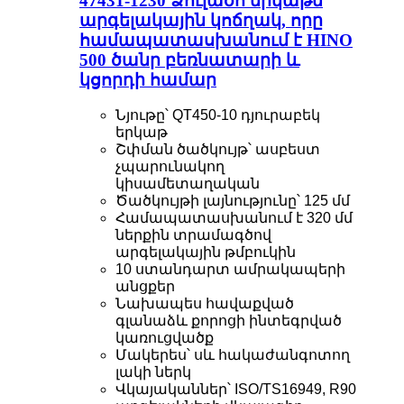
47431-1230 Ձուլածո երկաթե
արգելակային կոճղակ, որը
համապատասխանում է HINO
500 ծանր բեռնատարի և
կցորդի համար
Նյութը՝ QT450-10 դյուրաբեկ
երկաթ
Շփման ծածկույթ՝ ասբեստ
չպարունակող
կիսամետաղական
Ծածկույթի լայնությունը՝ 125 մմ
Համապատասխանում է 320 մմ
ներքին տրամագծով
արգելակային թմբուկին
10 ստանդարտ ամրակապերի
անցքեր
Նախապես հավաքված
գլանաձև քորոցի ինտեգրված
կառուցվածք
Մակերես՝ սև հակաժանգոտող
լակի ներկ
Վկայականներ՝ ISO/TS16949, R90