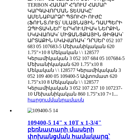
TERBON ՀԱՄԱՐ ՀՂՈՒՄ ՀԱՄԱՐ
ԿԱՐԳԱՎՈՐՄԱՆ ՏԵՍԱԿԸ՝
ԱՄԵՆԱԲԱՐՁՐ ՊՏՈՒՀԻ ՈՒԺԸ
(ՖՈՒՆՏ.ՈՒՏ)՝ ՍԼԱՅՆԱՅԻՆ ԴԱՄՊԵՐԻ
ԶՊԻՏԱԿՆԵՐ՝ ԵՐԿՈՒ/ՄԻԱԿ ՆԵՐՔԻՆ
ՍԿԱՎԱՌԱԿ՝ ՄԻՋԱՆՑՔԱՅԻՆ ԹԻԹԱԿ՝
ԱՐՏԱՔԻՆ ՍԿԱՎԱՌԱԿ՝ ԴՐՍԵՐ 052 107
683 05 107683-5 Մեխանիկական 620
1.75″×10 8 Մեկական \ \ 128577
Կերամիկական 3 052 107 684 05 107684-5
Մեխանիկական 620 1.75″x10 8
Մեկական \ \ 128577 Կերամիկական 3
052 109 400 05 109400-5 Ավտոմատ 620
1.75″x10 8 Մեկական \ \ 128577
Կերամիկական 3 052 107 237 10 107237-
10 Մեխանիկական 860 1.75″x10 7+1...
հարցում
մանրամասն
109400-5 14" x 10T x 1-3/4"
բեռնատարի մասերի
փոխանցման համակարգ՝