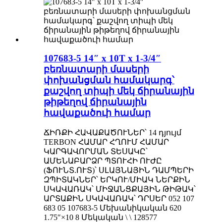
107683-5 14″ x 10T x 1-3/4″
բեռնատարի մասերի
փոխանցման համակարգ՝
քաշվող տիպի մեկ ճիրանային
թիթեղով ճիրանային
հավաքածուի համար
ՃԻՌՔԻ ՀԱՎԱՔԱԾՈՒՆԵՐ՝ 14 դյույմ
TERBON ՀԱՄԱՐ ՀՂՈՒՄ ՀԱՄԱՐ
ԿԱՐԳԱՎՈՐՄԱՆ ՏԵՍԱԿԸ՝
ԱՄԵՆԱԲԱՐՁՐ ՊՏՈՒՀԻ ՈՒԺԸ
(ՖՈՒՆՏ.ՈՒՏ)՝ ՍԼԱՅՆԱՅԻՆ ԴԱՄՊԵՐԻ
ԶՊԻՏԱԿՆԵՐ՝ ԵՐԿՈՒ/ՄԻԱԿ ՆԵՐՔԻՆ
ՍԿԱՎԱՌԱԿ՝ ՄԻՋԱՆՑՔԱՅԻՆ ԹԻԹԱԿ՝
ԱՐՏԱՔԻՆ ՍԿԱՎԱՌԱԿ՝ ԴՐՍԵՐ 052 107
683 05 107683-5 Մեխանիկական 620
1.75″×10 8 Մեկական \ \ 128577