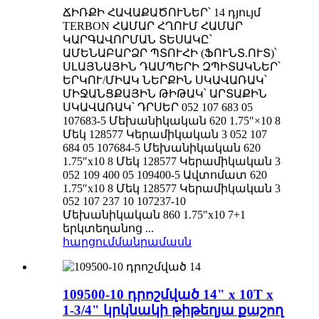
ՃԻՌՔԻ ՀԱՎԱՔԱԾՈՒՆԵՐ՝ 14 դյույմ
TERBON ՀԱՄԱՐ ՀՂՈՒՄ ՀԱՄԱՐ
ԿԱՐԳԱՎՈՐՄԱՆ ՏԵՍԱԿԸ՝
ԱՄԵՆԱԲԱՐՁՐ ՊՏՈՒՀԻ (ՖՈՒՆՏ.ՈՒՏ)՝
ՍԼԱՅՆԱՅԻՆ ԴԱՄՊԵՐԻ ԶՊԻՏԱԿՆԵՐ՝
ԵՐԿՈՒ/ՄԻԱԿ ՆԵՐՔԻՆ ՍԿԱՎԱՌԱԿ՝
ՄԻՋԱՆՑՔԱՅԻՆ ԹԻԹԱԿ՝ ԱՐՏԱՔԻՆ
ՍԿԱՎԱՌԱԿ՝ ԴՐՍԵՐ 052 107 683 05
107683-5 Մեխանիկական 620 1.75″×10 8
Մեկ 128577 Կերամիկական 3 052 107
684 05 107684-5 Մեխանիկական 620
1.75″x10 8 Մեկ 128577 Կերամիկական 3
052 109 400 05 109400-5 Ավտոմատ 620
1.75″x10 8 Մեկ 128577 Կերամիկական 3
052 107 237 10 107237-10
Մեխանիկական 860 1.75″x10 7+1
երկտեղանոց ...
հարցում
մանրամասն
109500-10 դրոշմված 14" x 10T x
1-3/4" կրկնակի թիթեղյա քաշող