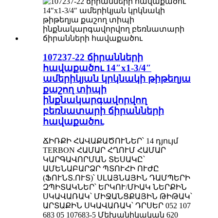
107237-22 ճիրանների
հավաքածու 14″x1-3/4″
ամերիկյան կրկնակի թիթեղյա
քաշող տիպի
ինքնակարգավորվող
բեռնատարի ճիրանների
հավաքածու
ՃԻՌՔԻ ՀԱՎԱՔԱԾՈՒՆԵՐ՝ 14 դյույմ
TERBON ՀԱՄԱՐ ՀՂՈՒՄ ՀԱՄԱՐ
ԿԱՐԳԱՎՈՐՄԱՆ ՏԵՍԱԿԸ՝
ԱՄԵՆԱԲԱՐՁՐ ՊՏՈՒՀԻ ՈՒԺԸ
(ՖՈՒՆՏ.ՈՒՏ)՝ ՍԼԱՅՆԱՅԻՆ ԴԱՄՊԵՐԻ
ԶՊԻՏԱԿՆԵՐ՝ ԵՐԿՈՒ/ՄԻԱԿ ՆԵՐՔԻՆ
ՍԿԱՎԱՌԱԿ՝ ՄԻՋԱՆՑՔԱՅԻՆ ԹԻԹԱԿ՝
ԱՐՏԱՔԻՆ ՍԿԱՎԱՌԱԿ՝ ԴՐՍԵՐ 052 107
683 05 107683-5 Մեխանիկական 620