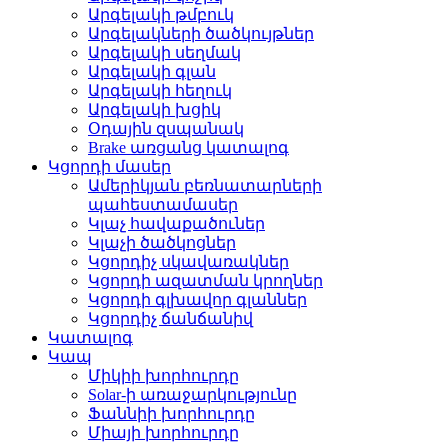
Արգելակի թմբուկ
Արգելակների ծածկույթներ
Արգելակի սեղմակ
Արգելակի գլան
Արգելակի հեղուկ
Արգելակի խցիկ
Օդային զսպանակ
Brake առցանց կատալոգ
Կցորդի մասեր
Ամերիկյան բեռնատարների
պահեստամասեր
Կլաչ հավաքածուներ
Կլաչի ծածկոցներ
Կցորդիչ սկավառակներ
Կցորդի ազատման կրողներ
Կցորդի գլխավոր գլաններ
Կցորդիչ ճանճանիվ
Կատալոգ
Կապ
Միկիի խորհուրդը
Solar-ի առաջարկությունը
Ֆաննիի խորհուրդը
Միայի խորհուրդը