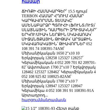
համար
ՃԻՌՔԻ ՀԱՄԱԿԱՐԳԵՐ՝ 15.5 դյույմ
TERBON ՀԱՄԱՐ ՀՂՈՒՄ ՀԱՄԱՐ
ԿԱՐԳԱՎՈՐՄԱՆ ՏԵՍԱԿԸ՝
ԱՄԵՆԱԲԱՐՁՐ ՊՏՈՒՀԻ (ՖՈՒՆՏ.ՈՒՏ)՝
ՍԼԱՅՆԱՅԻՆ ԴԱՄՊԵՐԻ ԶՊԻՏԱԿՆԵՐ՝
ԵՐԿՈՒ/ՄԻԱԿ ՆԵՐՔԻՆ ՍԿԱՎԱՌԱԿ՝
ՄԻՋԱՆՑՔԱՅԻՆ ԹԻԹԱԿ՝ ԱՐՏԱՔԻՆ
ՍԿԱՎԱՌԱԿԱՅԻՆ՝ ԹԻԱՎՈՐՆԵՐ 052
108 391 74 108391-74AM՝
Մեխանիկական 1650 2″x10 10
Երկվորյակ 128258 125327 128257՝
Կերամիկական 4 052 209 701 82 209701-
82՝ Ավտոմատ 1700 2″x10 7 Երկվորյակ
128462 125327 128462՝ Կերամիկական 4
052 108 925 82 108925-82AM՝
Մեխանիկական 1700 2″x10 7
Երկվորյակ 128947 125327 128947
Կերամիկա 4 052 108 391 91 108391-91A
Արտադրող...
հարցում
մանրամասն