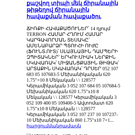
քաշվող տիպի մեկ ճիրանային
թիթեղով ճիրանային
հավաքման հավաքածու
ՃԻՌՔԻ ՀԱՎԱՔԱԾՈՒՆԵՐ՝ 14 դյույմ
TERBON ՀԱՄԱՐ ՀՂՈՒՄ ՀԱՄԱՐ
ԿԱՐԳԱՎՈՐՄԱՆ ՏԵՍԱԿԸ՝
ԱՄԵՆԱԲԱՐՁՐ ՊՏՈՒՀԻ ՈՒԺԸ
(ՖՈՒՆՏ.ՈՒՏ)՝ ՍԼԱՅՆԱՅԻՆ ԴԱՄՊԵՐԻ
ԶՊԻՏԱԿՆԵՐ՝ ԵՐԿՈՒ/ՄԻԱԿ ՆԵՐՔԻՆ
ՍԿԱՎԱՌԱԿ՝ ՄԻՋԱՆՑՔԱՅԻՆ ԹԻԹԱԿ՝
ԱՐՏԱՔԻՆ ՍԿԱՎԱՌԱԿ՝ ԴՐՍԵՐ 052 107
683 05 107683-5 Մեխանիկական 620
1.75″×10 8 Մեկական \ \ 128577
Կերամիկական 3 052 107 684 05 107684-5
Մեխանիկական 620 1.75″x10 8
Մեկական \ \ 128577 Կերամիկական 3
052 109 400 05 109400-5 Ավտոմատ 620
1.75″x10 8 Մեկական \ \ 128577
Կերամիկական 3 052 107 237 10 107237-
10 Մեխանիկական 860 1.75″x10 7+1...
հարցում
մանրամասն