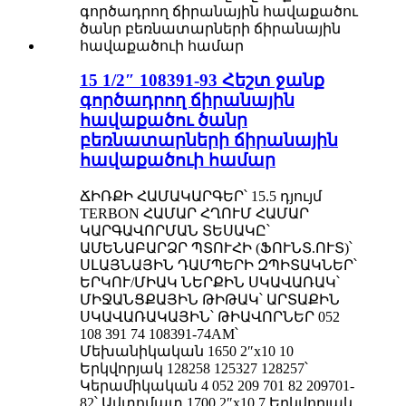
15 1/2″ 108391-93 Հեշտ ջանք
գործադրող ճիրանային
հավաքածու ծանր
բեռնատարների ճիրանային
հավաքածուի համար
ՃԻՌՔԻ ՀԱՄԱԿԱՐԳԵՐ՝ 15.5 դյույմ
TERBON ՀԱՄԱՐ ՀՂՈՒՄ ՀԱՄԱՐ
ԿԱՐԳԱՎՈՐՄԱՆ ՏԵՍԱԿԸ՝
ԱՄԵՆԱԲԱՐՁՐ ՊՏՈՒՀԻ (ՖՈՒՆՏ.ՈՒՏ)՝
ՍԼԱՅՆԱՅԻՆ ԴԱՄՊԵՐԻ ԶՊԻՏԱԿՆԵՐ՝
ԵՐԿՈՒ/ՄԻԱԿ ՆԵՐՔԻՆ ՍԿԱՎԱՌԱԿ՝
ՄԻՋԱՆՑՔԱՅԻՆ ԹԻԹԱԿ՝ ԱՐՏԱՔԻՆ
ՍԿԱՎԱՌԱԿԱՅԻՆ՝ ԹԻԱՎՈՐՆԵՐ 052
108 391 74 108391-74AM՝
Մեխանիկական 1650 2″x10 10
Երկվորյակ 128258 125327 128257՝
Կերամիկական 4 052 209 701 82 209701-
82՝ Ավտոմատ 1700 2″x10 7 Երկվորյակ