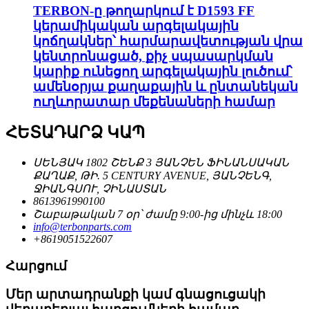
TERBON-ը թողարկում է D1593 FF
կերամիկական արգելակային
կոճղակներ՝ հարմարավետության վրա
կենտրոնացած, քիչ սպասարկման
կարիք ունեցող արգելակային լուծում՝
ամենօրյա քաղաքային և ընտանեկան
ուղևորատար մեքենաների համար
ՀԵՏԱԴԱՐՁ ԿԱՊ
ՍԵՆՅԱԿ 1802 ՇԵՆՔ 3 ՅԱՆՉԵՆ ՖԻՆԱՆՍԱԿԱՆ
ՔԱՂԱՔ, ԹԻ. 5 CENTURY AVENUE, ՅԱՆՉԵՆԳ,
ՋԻԱՆԳՍՈՒ, ՉԻՆԱՍՏԱՆ
8613961990100
Շաբաթական 7 օր՝ ժամը 9:00-ից մինչև 18:00
info@terbonparts.com
+8619051522607
Հարցում
Մեր արտադրանքի կամ գնացուցակի