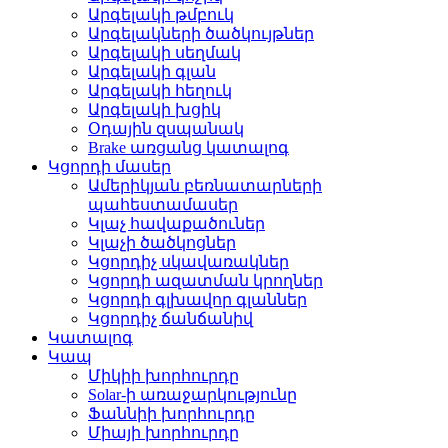
Արգելակի թմբուկ
Արգելակների ծածկույթներ
Արգելակի սեղմակ
Արգելակի գլան
Արգելակի հեղուկ
Արգելակի խցիկ
Օդային զսպանակ
Brake առցանց կատալոգ
Կցորդի մասեր
Ամերիկյան բեռնատարների
պահեստամասեր
Կլաչ հավաքածուներ
Կլաչի ծածկոցներ
Կցորդիչ սկավառակներ
Կցորդի ազատման կրողներ
Կցորդի գլխավոր գլաններ
Կցորդիչ ճանճանիվ
Կատալոգ
Կապ
Միկիի խորհուրդը
Solar-ի առաջարկությունը
Ֆաննիի խորհուրդը
Միայի խորհուրդը