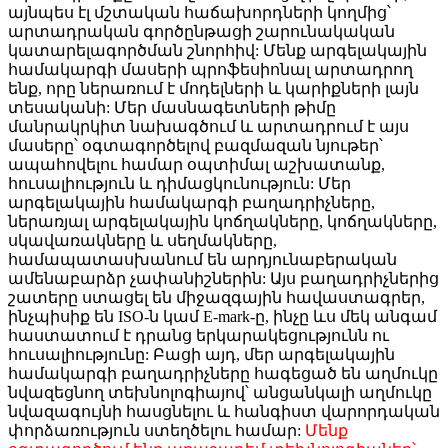
այնպես էլ մշտական ​​հաճախորդների կողմից՝
արտադրական գործընթացի շարունակական
կատարելագործման շնորհիվ:
Մենք արգելակային
համակարգի մասերի պրոֆեսիոնալ արտադրող
ենք, որը ներառում է մոդելների և կարիքների լայն
տեսականի: Մեր մասնագետների թիմը
մանրակրկիտ նախագծում և արտադրում է այս
մասերը՝ օգտագործելով բազմազան նյութեր՝
ապահովելու համար օպտիմալ աշխատանք,
հուսալիություն և դիմացկունություն: Մեր
արգելակային համակարգի բաղադրիչները,
ներառյալ արգելակային կոճղակները, կոճղակները,
սկավառակները և սեղմակները,
համապատասխանում են արդյունաբերական
ամենաբարձր չափանիշներին:
Այս բաղադրիչներից
շատերը ստացել են միջազգային հավաստագրեր,
ինչպիսիք են ISO-ն կամ E-mark-ը, ինչը ևս մեկ անգամ
հաստատում է դրանց երկարակեցությունն ու
հուսալիությունը: Բացի այդ, մեր արգելակային
համակարգի բաղադրիչները հագեցած են աղմուկը
նվազեցնող տեխնոլոգիայով՝ անցանկալի աղմուկը
նվազագույնի հասցնելու և հանգիստ վարորդական
փորձառություն ստեղծելու համար:
Մենք