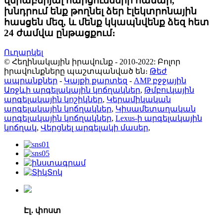
վերաբերյալ հարցումների համար,
խնդրում ենք թողնել ձեր էլեկտրոնային
հասցեն մեզ, և մենք կկապնվենք ձեզ հետ
24 ժամվա ընթացքում։
Ուղարկել
© Հեղինակային իրավունք - 2010-2022: Բոլոր
իրավունքները պաշտպանված են։
Թեժ
ապրանքներ
-
Կայքի քարտեզ
-
AMP բջջային
Առջևի արգելակային կոճղակներ
,
Թմբուկային
արգելակային կոշիկներ
,
Կերամիկական
արգելակային կոճղակներ
,
Կիսամետաղական
արգելակային կոճղակներ
,
Lexus-ի արգելակային
կոճղակ
,
Վերցնել արգելակի մասեր
,
Էլ․ փոստ