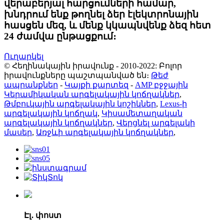
վերաբերյալ հարցումների համար,
խնդրում ենք թողնել ձեր էլեկտրոնային
հասցեն մեզ, և մենք կկապնվենք ձեզ հետ
24 ժամվա ընթացքում։
Ուղարկել
© Հեղինակային իրավունք - 2010-2022: Բոլոր
իրավունքները պաշտպանված են։
Թեժ
ապրանքներ
-
Կայքի քարտեզ
-
AMP բջջային
Կերամիկական արգելակային կոճղակներ
,
Թմբուկային արգելակային կոշիկներ
,
Lexus-ի
արգելակային կոճղակ
,
Կիսամետաղական
արգելակային կոճղակներ
,
Վերցնել արգելակի
մասեր
,
Առջևի արգելակային կոճղակներ
,
Էլ․ փոստ