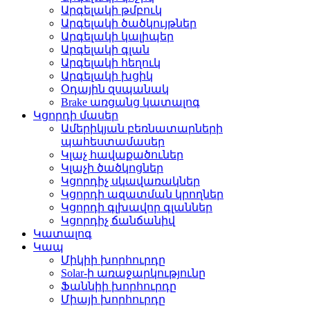
Արգելակի թմբուկ
Արգելակի ծածկույթներ
Արգելակի կալիպեր
Արգելակի գլան
Արգելակի հեղուկ
Արգելակի խցիկ
Օդային զսպանակ
Brake առցանց կատալոգ
Կցորդի մասեր
Ամերիկյան բեռնատարների
պահեստամասեր
Կլաչ հավաքածուներ
Կլաչի ծածկոցներ
Կցորդիչ սկավառակներ
Կցորդի ազատման կրողներ
Կցորդի գլխավոր գլաններ
Կցորդիչ ճանճանիվ
Կատալոգ
Կապ
Միկիի խորհուրդը
Solar-ի առաջարկությունը
Ֆաննիի խորհուրդը
Միայի խորհուրդը