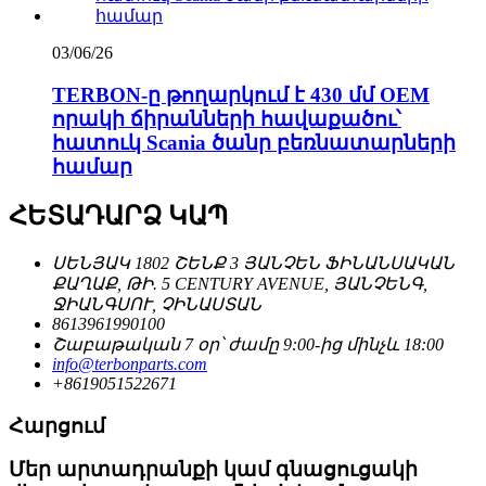
03/06/26
TERBON-ը թողարկում է 430 մմ OEM
որակի ճիրանների հավաքածու՝
հատուկ Scania ծանր բեռնատարների
համար
ՀԵՏԱԴԱՐՁ ԿԱՊ
ՍԵՆՅԱԿ 1802 ՇԵՆՔ 3 ՅԱՆՉԵՆ ՖԻՆԱՆՍԱԿԱՆ
ՔԱՂԱՔ, ԹԻ. 5 CENTURY AVENUE, ՅԱՆՉԵՆԳ,
ՋԻԱՆԳՍՈՒ, ՉԻՆԱՍՏԱՆ
8613961990100
Շաբաթական 7 օր՝ ժամը 9:00-ից մինչև 18:00
info@terbonparts.com
+8619051522671
Հարցում
Մեր արտադրանքի կամ գնացուցակի