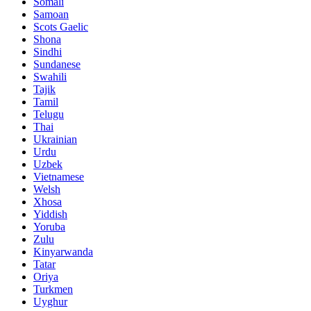
Somali
Samoan
Scots Gaelic
Shona
Sindhi
Sundanese
Swahili
Tajik
Tamil
Telugu
Thai
Ukrainian
Urdu
Uzbek
Vietnamese
Welsh
Xhosa
Yiddish
Yoruba
Zulu
Kinyarwanda
Tatar
Oriya
Turkmen
Uyghur