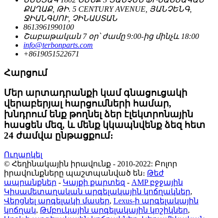
ՔԱՂԱՔ, ԹԻ. 5 CENTURY AVENUE, ՅԱՆՉԵՆԳ,
ՋԻԱՆԳՍՈՒ, ՉԻՆԱՍՏԱՆ
8613961990100
Շաբաթական 7 օր՝ ժամը 9:00-ից մինչև 18:00
info@terbonparts.com
+8619051522671
Հարցում
Մեր արտադրանքի կամ գնացուցակի
վերաբերյալ հարցումների համար,
խնդրում ենք թողնել ձեր էլեկտրոնային
հասցեն մեզ, և մենք կկապնվենք ձեզ հետ
24 ժամվա ընթացքում։
Ուղարկել
© Հեղինակային իրավունք - 2010-2022: Բոլոր
իրավունքները պաշտպանված են։
Թեժ
ապրանքներ
-
Կայքի քարտեզ
-
AMP բջջային
Կիսամետաղական արգելակային կոճղակներ
,
Վերցնել արգելակի մասեր
,
Lexus-ի արգելակային
կոճղակ
,
Թմբուկային արգելակային կոշիկներ
,