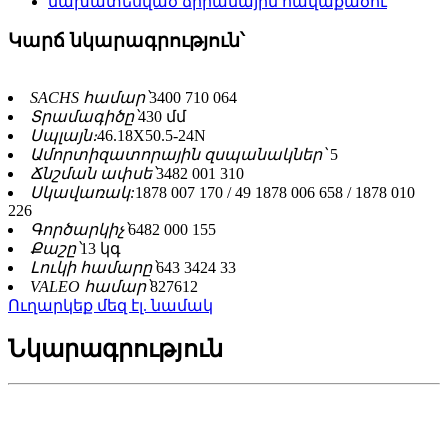
Կարճ նկարագրություն՝
SACHS համար՝
3400 710 064
Տրամագիծը՝
430 մմ
Սպլայն։
46.18X50.5-24N
Ամորտիզատորային զսպանակներ՝
5
Ճնշման ափսե՝
3482 001 310
Սկավառակ:
1878 007 170 / 49 1878 006 658 / 1878 010
226
Գործարկիչ՝
6482 000 155
Քաշը՝
13 կգ
Լուկի համարը՝
643 3424 33
VALEO համար՝
827612
Ուղարկեք մեզ էլ. նամակ
Նկարագրություն