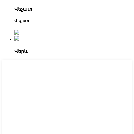
Վեչատ
Վեչատ
Վերև