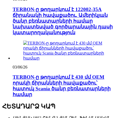
TERBON-ը թողարկում է 122002-35A
ճիրանակի հավաքածու. Ամերիկյան
ծանր բեռնատարների համար
նախատեսված գործարանային դասի
կատարողականություն
03/06/26
TERBON-ը թողարկում է 430 մմ OEM
որակի ճիրանների հավաքածու՝
հատուկ Scania ծանր բեռնատարների
համար
ՀԵՏԱԴԱՐՁ ԿԱՊ
ՍԵՆՅԱԿ 1802 ՇԵՆՔ 3 ՅԱՆՉԵՆ ՖԻՆԱՆՍԱԿԱՆ