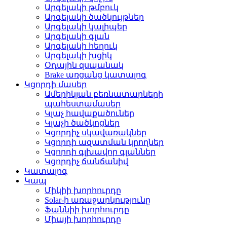
Արգելակի թմբուկ
Արգելակի ծածկույթներ
Արգելակի կալիպեր
Արգելակի գլան
Արգելակի հեղուկ
Արգելակի խցիկ
Օդային զսպանակ
Brake առցանց կատալոգ
Կցորդի մասեր
Ամերիկյան բեռնատարների
պահեստամասեր
Կլաչ հավաքածուներ
Կլաչի ծածկոցներ
Կցորդիչ սկավառակներ
Կցորդի ազատման կրողներ
Կցորդի գլխավոր գլաններ
Կցորդիչ ճանճանիվ
Կատալոգ
Կապ
Միկիի խորհուրդը
Solar-ի առաջարկությունը
Ֆաննիի խորհուրդը
Միայի խորհուրդը