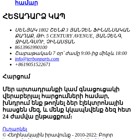
համար
ՀԵՏԱԴԱՐՁ ԿԱՊ
ՍԵՆՅԱԿ 1802 ՇԵՆՔ 3 ՅԱՆՉԵՆ ՖԻՆԱՆՍԱԿԱՆ
ՔԱՂԱՔ, ԹԻ. 5 CENTURY AVENUE, ՅԱՆՉԵՆԳ,
ՋԻԱՆԳՍՈՒ, ՉԻՆԱՍՏԱՆ
8613961990100
Շաբաթական 7 օր՝ ժամը 9:00-ից մինչև 18:00
info@terbonparts.com
+8619051522671
Հարցում
Մեր արտադրանքի կամ գնացուցակի
վերաբերյալ հարցումների համար,
խնդրում ենք թողնել ձեր էլեկտրոնային
հասցեն մեզ, և մենք կկապնվենք ձեզ հետ
24 ժամվա ընթացքում։
Ուղարկել
© Հեղինակային իրավունք - 2010-2022: Բոլոր