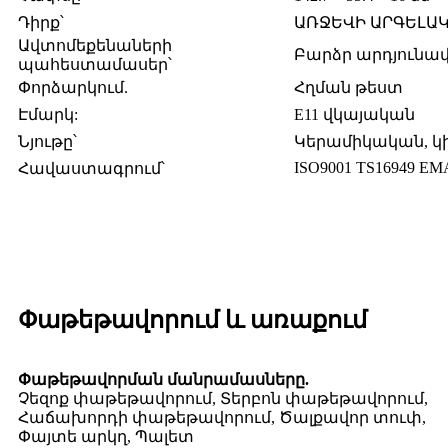
Դիրք՝
ԱՌՋԵՎԻ ԱՐԳԵԼԱ
Ավտոմեքենաների
Բարձր արդյունավ
պահեստամասեր՝
Փորձարկում.
Հղման թեստ
Էմարկ:
E11 վկայական
Նյութը՝
Կերամիկական, 
ISO9001 TS16949 E
Հավաստագրում՝
Փաթեթավորում և առաքում
Փաթեթավորման մանրամասները.
Չեզոք փաթեթավորում, Տերբոն փաթեթավորում,
Հաճախորդի փաթեթավորում, Ծալքավոր տուփ,
Փայտե արկղ, Պալետ