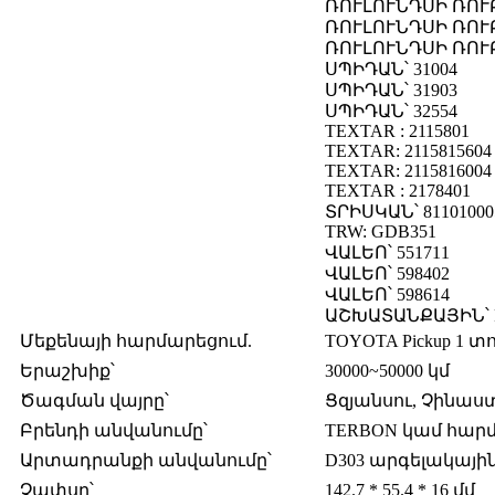
ՌՈՒԼՈՒՆԴՍԻ ՌՈՒԲԵ
ՌՈՒԼՈՒՆԴՍԻ ՌՈՒԲԵ
ՌՈՒԼՈՒՆԴՍԻ ՌՈՒԲԵ
ՍՊԻԴԱՆ՝ 31004
ՍՊԻԴԱՆ՝ 31903
ՍՊԻԴԱՆ՝ 32554
TEXTAR : 2115801
TEXTAR: 2115815604
TEXTAR: 2115816004
TEXTAR : 2178401
ՏՐԻՍԿԱՆ՝ 81101000
TRW: GDB351
ՎԱԼԵՈ՝ 551711
ՎԱԼԵՈ՝ 598402
ՎԱԼԵՈ՝ 598614
ԱՇԽԱՏԱՆՔԱՅԻՆ՝ P
Մեքենայի հարմարեցում.
TOYOTA Pickup 1 տո
Երաշխիք՝
30000~50000 կմ
Ծագման վայրը՝
Ցզյանսու, Չինա
Բրենդի անվանումը՝
TERBON կամ հար
Արտադրանքի անվանումը՝
D303 արգելակայի
Չափսը՝
142.7 * 55.4 * 16 մմ