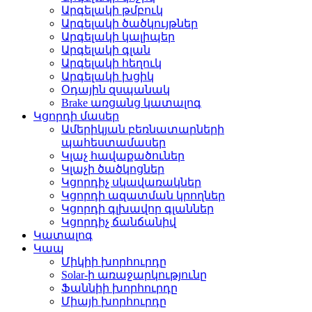
Արգելակի թմբուկ
Արգելակի ծածկույթներ
Արգելակի կալիպեր
Արգելակի գլան
Արգելակի հեղուկ
Արգելակի խցիկ
Օդային զսպանակ
Brake առցանց կատալոգ
Կցորդի մասեր
Ամերիկյան բեռնատարների
պահեստամասեր
Կլաչ հավաքածուներ
Կլաչի ծածկոցներ
Կցորդիչ սկավառակներ
Կցորդի ազատման կրողներ
Կցորդի գլխավոր գլաններ
Կցորդիչ ճանճանիվ
Կատալոգ
Կապ
Միկիի խորհուրդը
Solar-ի առաջարկությունը
Ֆաննիի խորհուրդը
Միայի խորհուրդը