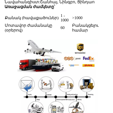
Նավահանգիստ:
Շանհայ, Նինգբո, Ցինդաո
Առաջացման ժամկետը՝
1 -
Քանակ (հավաքածուներ)
>1000
1000
Մոտավոր ժամանակը
Բանակցելու
60
(օրերով)
համար