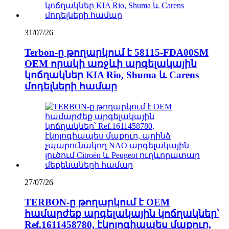
31/07/26
Terbon-ը թողարկում է 58115-FDA00SM
OEM որակի առջևի արգելակային
կոճղակներ KIA Rio, Shuma և Carens
մոդելների համար
27/07/26
TERBON-ը թողարկում է OEM
համարժեք արգելակային կոճղակներ՝
Ref.1611458780, էկոլոգիապես մաքուր,