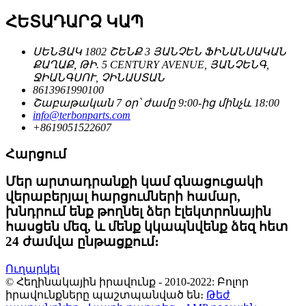
ՀԵՏԱԴԱՐՁ ԿԱՊ
ՍԵՆՅԱԿ 1802 ՇԵՆՔ 3 ՅԱՆՉԵՆ ՖԻՆԱՆՍԱԿԱՆ
ՔԱՂԱՔ, ԹԻ. 5 CENTURY AVENUE, ՅԱՆՉԵՆԳ,
ՋԻԱՆԳՍՈՒ, ՉԻՆԱՍՏԱՆ
8613961990100
Շաբաթական 7 օր՝ ժամը 9:00-ից մինչև 18:00
info@terbonparts.com
+8619051522607
Հարցում
Մեր արտադրանքի կամ գնացուցակի
վերաբերյալ հարցումների համար,
խնդրում ենք թողնել ձեր էլեկտրոնային
հասցեն մեզ, և մենք կկապնվենք ձեզ հետ
24 ժամվա ընթացքում։
Ուղարկել
© Հեղինակային իրավունք - 2010-2022: Բոլոր
իրավունքները պաշտպանված են։
Թեժ