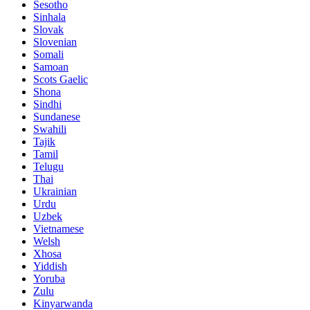
Sesotho
Sinhala
Slovak
Slovenian
Somali
Samoan
Scots Gaelic
Shona
Sindhi
Sundanese
Swahili
Tajik
Tamil
Telugu
Thai
Ukrainian
Urdu
Uzbek
Vietnamese
Welsh
Xhosa
Yiddish
Yoruba
Zulu
Kinyarwanda