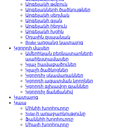
Արգելակի թմբուկ
Արգելակների ծածկույթներ
Արգելակի սեղմակ
Արգելակի գլան
Արգելակի հեղուկ
Արգելակի խցիկ
Օդային զսպանակ
Brake առցանց կատալոգ
Կցորդի մասեր
Ամերիկյան բեռնատարների
պահեստամասեր
Կլաչ հավաքածուներ
Կլաչի ծածկոցներ
Կցորդիչ սկավառակներ
Կցորդի ազատման կրողներ
Կցորդի գլխավոր գլաններ
Կցորդիչ ճանճանիվ
Կատալոգ
Կապ
Միկիի խորհուրդը
Solar-ի առաջարկությունը
Ֆաննիի խորհուրդը
Միայի խորհուրդը