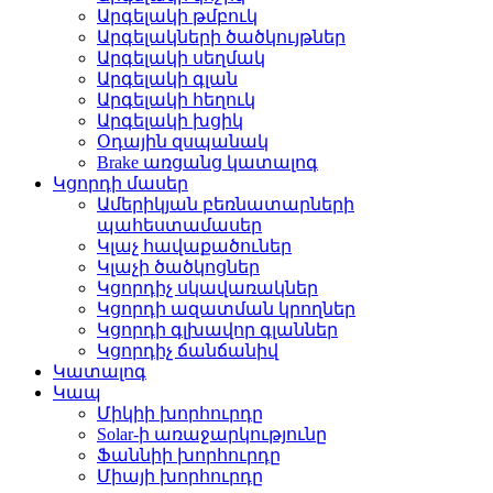
Արգելակի թմբուկ
Արգելակների ծածկույթներ
Արգելակի սեղմակ
Արգելակի գլան
Արգելակի հեղուկ
Արգելակի խցիկ
Օդային զսպանակ
Brake առցանց կատալոգ
Կցորդի մասեր
Ամերիկյան բեռնատարների
պահեստամասեր
Կլաչ հավաքածուներ
Կլաչի ծածկոցներ
Կցորդիչ սկավառակներ
Կցորդի ազատման կրողներ
Կցորդի գլխավոր գլաններ
Կցորդիչ ճանճանիվ
Կատալոգ
Կապ
Միկիի խորհուրդը
Solar-ի առաջարկությունը
Ֆաննիի խորհուրդը
Միայի խորհուրդը