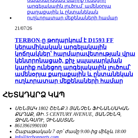
21/07/26
TERBON-ը թողարկում է D1593 FF
կերամիկական արգելակային
կոճղակներ՝ հարմարավետության վրա
կենտրոնացած, քիչ սպասարկման
կարիք ունեցող արգելակային լուծում՝
ամենօրյա քաղաքային և ընտանեկան
ուղևորատար մեքենաների համար
ՀԵՏԱԴԱՐՁ ԿԱՊ
ՍԵՆՅԱԿ 1802 ՇԵՆՔ 3 ՅԱՆՉԵՆ ՖԻՆԱՆՍԱԿԱՆ
ՔԱՂԱՔ, ԹԻ. 5 CENTURY AVENUE, ՅԱՆՉԵՆԳ,
ՋԻԱՆԳՍՈՒ, ՉԻՆԱՍՏԱՆ
8613961990100
Շաբաթական 7 օր՝ ժամը 9:00-ից մինչև 18:00
info@terbonparts.com