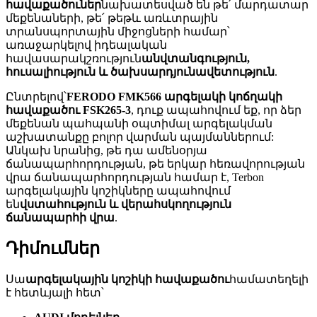
հավաքածուներ
նախատեսված են թե՛ մարդատար
մեքենաների, թե՛ թեթև առևտրային
տրանսպորտային միջոցների համար՝
առաջարկելով իդեալական
հավասարակշռություն
անվտանգություն,
հուսալիություն և ծախսարդյունավետություն
.
Ընտրելով՝
FERODO FMK566 արգելակի կոճղակի ​​
հավաքածու FSK265-3
, դուք ապահովում եք, որ ձեր
մեքենան պահպանի օպտիմալ արգելակման
աշխատանքը բոլոր վարման պայմաններում:
Անկախ նրանից, թե դա ամենօրյա
ճանապարհորդության, թե երկար հեռավորության
վրա ճանապարհորդության համար է, Terbon
արգելակային կոշիկները ապահովում
են
վստահություն և վերահսկողություն
ճանապարհի վրա
.
Դիմումներ
Սա
արգելակային կոշիկի հավաքածու
համատեղելի
է հետևյալի հետ՝