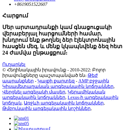
+8619051522607
Հարցում
Մեր արտադրանքի կամ գնացուցակի
վերաբերյալ հարցումների համար,
խնդրում ենք թողնել ձեր էլեկտրոնային
հասցեն մեզ, և մենք կկապնվենք ձեզ հետ
24 ժամվա ընթացքում։
Ուղարկել
© Հեղինակային իրավունք - 2010-2022: Բոլոր
իրավունքները պաշտպանված են։
Թեժ
ապրանքներ
-
Կայքի քարտեզ
-
AMP բջջային
Կիսամետաղական արգելակային կոճղակներ
,
Վերցնել արգելակի մասեր
,
Կերամիկական
արգելակային կոճղակներ
,
Lexus-ի արգելակային
կոճղակ
,
Առջևի արգելակային կոճղակներ
,
Թմբուկային արգելակային կոշիկներ
,