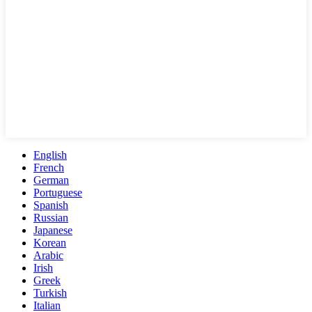
English
French
German
Portuguese
Spanish
Russian
Japanese
Korean
Arabic
Irish
Greek
Turkish
Italian