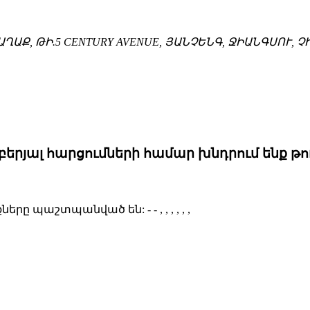
ԱՂԱՔ, ԹԻ.5 CENTURY AVENUE, ՅԱՆՉԵՆԳ, ՋԻԱՆԳՍՈՒ, 
յալ հարցումների համար խնդրում ենք թողն
ունքները պաշտպանված են:
- - , , , , , ,