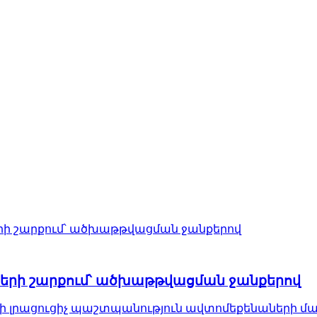
ղների շարքում՝ ածխաթթվացման ջանքերով