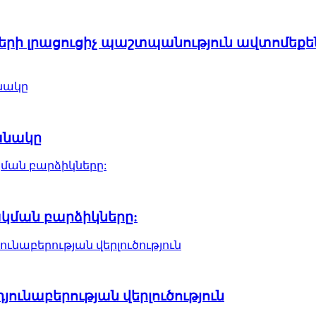
ռողների լրացուցիչ պաշտպանություն ավտոմե
անակը
կման բարձիկները:
նաբերության վերլուծություն