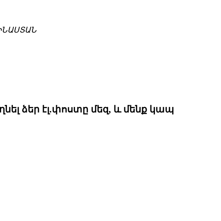
ՉԻՆԱՍՏԱՆ
ել ձեր էլ.փոստը մեզ, և մենք կապ